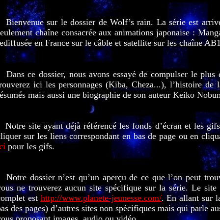
Bienvenue sur le
dossier
de Wolf’s rain. La série est arri
seulement chaîne consacrée aux animations japonaise : Manga.
rediffusée en France sur le câble et satellite sur les chaîne 
Dans ce dossier, nous avons essayé de compulser le plus d
rouverez ici les personnages (Kiba, Cheza...), l’histoire de l
résumés mais aussi
une biographie de son auteur Keiko Nobu
Notre site ayant déjà référencé les fonds d’écran et les gifs 
cliquer sur les liens correspondant en bas de page ou en cliq
ci
pour les gifs.
Notre dossier n’est qu’un aperçu de ce que l’on peut trouv
vous ne trouverez aucun site spécifique sur la série. Le site 
complet est
http://www.planete-jeunesse.com/
. En allant sur l
as des pages) d’autres sites non spécifiques mais qui parle aus
vous proposant images, audio ou vidéo.