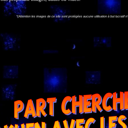
*(Attention les images de ce site sont protégées aucune utilisation à but lucratif n